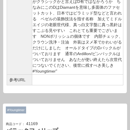
がクラシックかと言えばD有ではなかろうか ち
なみにこのDはDiamantを意味し多面体のファセ
ットカット、日本ではピラミッド型などと言われ
る ベゼルの装飾技法を指す名称 加えてミドル
エイジの老眼世代様、真っ白文字盤に真っ黒針は
すこぶる見やすい これとても重要でございま
す NONポリッシュの個体です 内部チェック、
クラウン洗浄・注油 外装はヌメ革でかわいがる
だけにしました オールドタイプのDバックルが
ついております 通常のArdillon/ピンバックルは
ついておりません あなたが使い終えたら次世代
につないでください、後世に残すべき美しき
#Youngtimer"
参考URL
#Youngtimer
41169
商品コード：