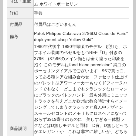
寸法・重量
ム ホワイトポーセリン
詳細
手巻
付属品
付属品はございません
Patek Philippe Calatrava 3796DJ Clous de Paris"
備考
deployment clasp Yellow Gold"
1980年代後半-1990年頭頃のモデル 鋲打ち、ホ
ブネイル装飾のベゼルをもつREF「D」付きの
3796 (37)96のメイン顔とは全く違った印象を
抱く このモデルはfond blanc porcelaine" 純白の
ポーセリンダイアルでございます 96で真っ白、
ってある種レアな組み合わせ ファセット仕上げ
のバレット型アワーマーカーもなくドフィーヌハ
ンドでもなく どこまでもクラシックなローマン
にブラックのバトンハンド 最も外周にミニッツ
トラックを与えどこか欧州の教会時計すらイメー
ジングしてしまうクラシックど真ん中デザイン
スモールセコンドのメモリもクロスヘアになって
おらず3919寄りのものに 美しすぎる一体型ラ
グなどはD無しモデルと同様 D有、D無しどっち
商品説明
がエレガントか これは非常に難しいが、どちら