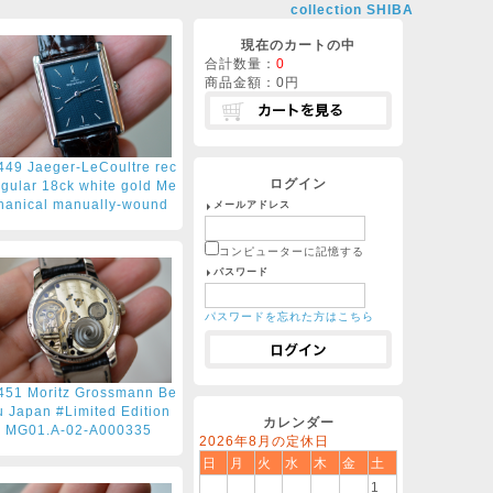
collection SHIBA
現在のカートの中
合計数量：
0
商品金額：
0円
449 Jaeger-LeCoultre rec
ログイン
ngular 18ck white gold Me
hanical manually-wound
メールアドレス
コンピューターに記憶する
パスワード
パスワードを忘れた方はこちら
451 Moritz Grossmann Be
u Japan #Limited Edition
カレンダー
MG01.A-02-A000335
2026年8月の定休日
日
月
火
水
木
金
土
1