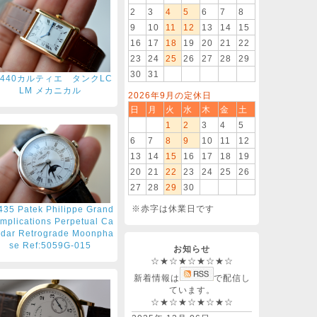
2
3
4
5
6
7
8
9
10
11
12
13
14
15
16
17
18
19
20
21
22
23
24
25
26
27
28
29
30
31
1440カルティエ タンクLC
LM メカニカル
2026年9月の定休日
日
月
火
水
木
金
土
1
2
3
4
5
6
7
8
9
10
11
12
13
14
15
16
17
18
19
20
21
22
23
24
25
26
27
28
29
30
※赤字は休業日です
435 Patek Philippe Grand
mplications Perpetual Ca
ndar Retrograde Moonpha
se Ref:5059G-015
お知らせ
☆★☆★☆★☆★☆
新着情報は
で配信し
ています。
☆★☆★☆★☆★☆