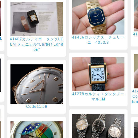
4
41436ロレックス チェリー
L
41407カルティエ タンクLC
ニ 4353/8
LM メカニカル“Cartier Lond
on”
41
41279カルティエタンクノー
Co
マルLM
le
Code11.59