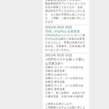
緊急事態宣言下につきスタッフの
出社を制限しております 店頭、
電話対応不可となる日もございま
す また急な早閉店も起こりえま
す ご理解、ご協力お願い申し上
げます
2021年 04月 05日
JNB→PayPay 名称変更
4月5日(月)よりジャパンネット銀
行がPayPay銀行へ名称のみ変更
となりました 変更は名称のみで
支店名、口座番号、口座名義に変
わりはございません。
2021年 02月 22日
○ZEROコロナを願って新た
な営業方針○
日曜日:ウェブ、メール対応のみ
月曜日:通常営業
火曜日:お休みです
水曜日:ウェブ、メール対応のみ
木曜日:通常営業
金曜日:ウェブ、メール対応のみ
土曜日:通常営業
※第一、第二水曜日 お休みです
※通常営業 午前10時-午後5時
ご迷惑をお掛けします、
ご理解賜りますようお願い申し上