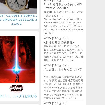
2025年 12月 06日
年末年始休業のお知らせ/WI
NTER CLOSURE
12月30日(土)から1月7日(日)まで
037 A.LANGE & SOHNE 1
休業いたします。
Please be informed:We will be
5 UP/DOWN LS2211AD 2
closed from DEC 30th to JAN
21.021
7th for Winter Holidays.Thank
you very much for your unders
tanding.
2025年 06月 03日
●肌身と時計の親和性●
腕時計は素肌の上に乗せるもの、
肌との親和性はとても大事 お伝え
するべく素手で持ち、自然光、太
陽光下で撮影しております 人工照
明は一切当てておりません
2024年 03月 09日
○実店舗、店頭対応について
○
コロナ禍を経験し営業方針を改め
ました 実店舗の店頭対応可能時間
は定休日と日曜日を除き 原則的に
10AM-2PMとさせていただきます
ご来店ご希望のお客様は事前にメ
ールにて商品在庫とスタッフの所
2月15日、ジェダイは滅びる
在確認をお願い申し上げます
2023年 11月 28日