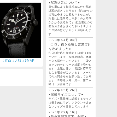
●配送遅延について●
繁忙期による物流増加に伴い配送
遅延が起きております 当社からの
出荷は今までと変わりませんが、
到着には通常時より多くのお時間
がかかる見込みです 配送遅延の可
能性お含みおきくださいますよう
ご理解のほどよろしくお願いしま
す
2023年 04月 04日
○コロナ禍を経験し営業方針
を改めました○
①店頭対応可能時間を10時-14時
といたします 臨時早閉店、休業
#紅白 #大取 #SMAP
となる場合もございます ②ス
タッフのテレワーク対応を増やし
ます 上記に伴い、電話対応不可
となる場合がございます メール
でのお問合せをお願い致しており
ます ※毎週火曜、第一、第二水
曜日 お休みです
2022年 05月 26日
●記載サイズについて●
サイズ・重量欄に記載するサイズ
は基本的にラグ、クラウンを含ま
ないサイズを計測しております
2021年 09月 16日
●緊急事態宣言下の対応●