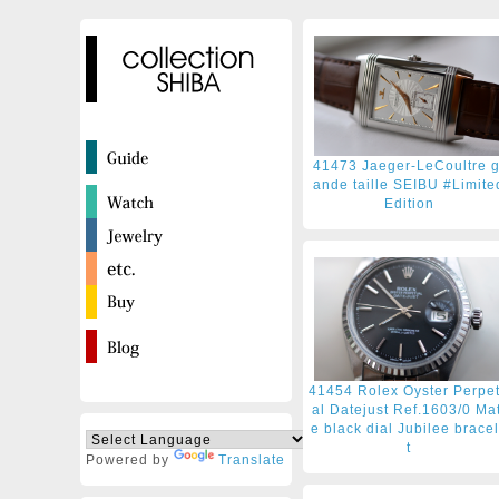
41473 Jaeger-LeCoultre g
ande taille SEIBU #Limite
Edition
41454 Rolex Oyster Perpe
al Datejust Ref.1603/0 Mat
e black dial Jubilee brace
t
Powered by
Translate