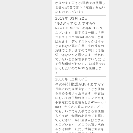
かりやすく言うと(現代では使用し
ませんが)昔で言う「定価」みたい
なものでございます
2019年 03月 22日
‘NOS’ってなんですか?
New Old Stock、の略N.O.S.で
ございます 日本では一般に「デ
ッドストック/dead stock」と呼
ばれます デッドストックはずっ
と売れない死に在庫、売れ残りの
意味でございますので時計には適
切ではないかと思います 使われ
ていないまま保管されていた(こと
で付加価値が付いている)状態をお
伝えしたいのでNOSを使用しま
す
2018年 12月 07日
その時計物語がありますか?
長年にわたり所有することが価値
を高めるモノもあります 中古品
においては供給のタイミングさえ
不安定になる素晴らしき#Youngti
mer たくさん並んでいる、どこ
でも、いつでも入手できる利便性
もイイが 物語のあるモノを探し
てください 時計屋さんはごまん
とございます どこでお買い求め
るかは自由 ただし情熱と知識を