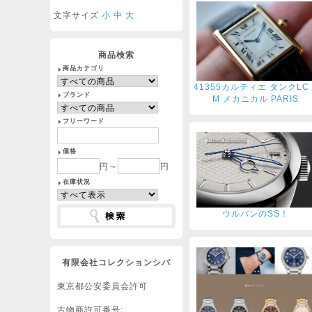
文字サイズ
小
中
大
商品検索
商品カテゴリ
41355カルティエ タンクLC 
ブランド
M メカニカル PARIS
フリーワード
価格
円～
円
在庫状況
ウルバンのSS！
有限会社コレクションシバ
東京都公安委員会許可
古物商許可番号: