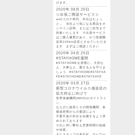
げます。
2020年 08月 20日
☆出張ご商談サービス☆
withコロナ時代、外出はちょっ
と… 当社より気になる商品をオ
ンライン説明、またはご自宅まで
持参いたします ※出張サービス
はご購入履歴があり、かつ首都圏
近郊100km目安とさせていただき
ます まずはご相談ください
2020年 04月 25日
#STAYHOME週間
#STAYHOMEを習慣に、大切な
人、大事な人、愛する人を守りま
しょう #STAYHOME#STAYSA
FE#STAYHOME#STAYSAFE
2020年 03月 27日
新型コロナウイルス感染症の
拡大抑止に向けて
世界保健機関(WHO)のガイドライ
ン、
ならびに政府とその関係機関、各
都道府県からの要請により
不要不急の外出を自粛するよう求
められております
それに伴い弊社も営業時間の短縮
や休業、
またスタッフの未出社、テレワー