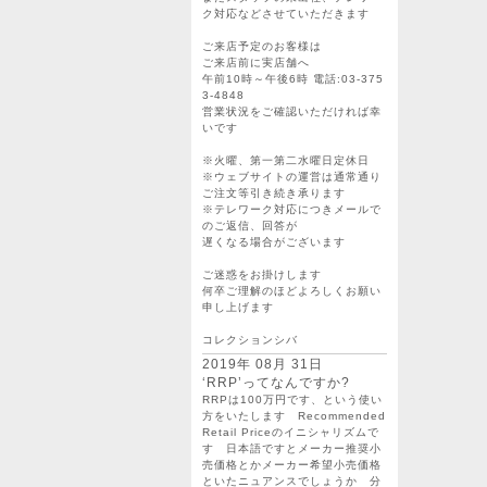
ク対応などさせていただきます
ご来店予定のお客様は
ご来店前に実店舗へ
午前10時～午後6時 電話:03-375
3-4848
営業状況をご確認いただければ幸
いです
※火曜、第一第二水曜日定休日
※ウェブサイトの運営は通常通り
ご注文等引き続き承ります
※テレワーク対応につきメールで
のご返信、回答が
遅くなる場合がございます
ご迷惑をお掛けします
何卒ご理解のほどよろしくお願い
申し上げます
コレクションシバ
2019年 08月 31日
‘RRP’ってなんですか?
RRPは100万円です、という使い
方をいたします Recommended
Retail Priceのイニシャリズムで
す 日本語ですとメーカー推奨小
売価格とかメーカー希望小売価格
といたニュアンスでしょうか 分