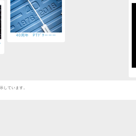
40周年 PTﾃﾞﾀーーー
人
を表示しています。