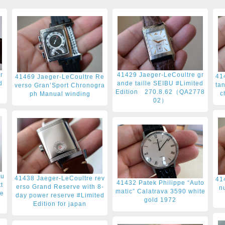
r
41429 Jaeger-LeCoultre gr
41
41469 Jaeger-LeCoultre Re
d
ande taille SEIBU #Limited
ta
verso Gran’Sport Chronogra
Edition 270.8.62（QA2778
c
ph Manual winding
02）
tu
41438 Jaeger-LeCoultre rev
41
41432 Patek Philippe “Auto
t
erso Grand Reserve with 8-
n
matic” Calatrava 3590 white
le
day power reserve #Limited
gold 1972
Edition for japan