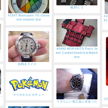
祝30ミリ
41047 Blancpain YG cloiso
41
nne enamel dial
81
40990 MORABITO Paris Je
な
wel Casket/Jewelry＆Watch
box
目利きクイズ
マリオからピカチュー
-
1
イヤらしい加工品に出会った