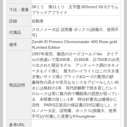
38ミリ 薄11ミリ 文字盤:803mm2 69.0グラム
寸法・重量
ブラックアプライド
詳細
自動巻
クロノメータ証 説明書 ボックス(損傷大、使用不
付属品
可)
Zenith El Primero Chronomaster 400 Rose gold
備考
#Limited Edition
1997年発売、魅惑のローズゴールドVer ダイア
ルの色違いで黒400本、白350本、計750本のみ売
り出された限定モデル アンティーク調のタキメ
ータもイイ感じ 最大のハイライトはこの大き過
ぎ無いサイズ感とブラック&ローズの配色の妙
趣味性の高さや非凡なセンスをアピールしたい向
商品説明
きには格好の1本、現代的解釈で焼き直したレト
ロルックは実に魅力的で機能美の思想が宿ってい
る 未研磨の珍しい1本 時分針蓄光は極僅かに
活性 PARIS正規店の保証書(日付記載なし)、ク
ロノメータ証、説明書、ボックス(損傷大、使用
不可)が付属した貴重な#Youngtimer
参考URL