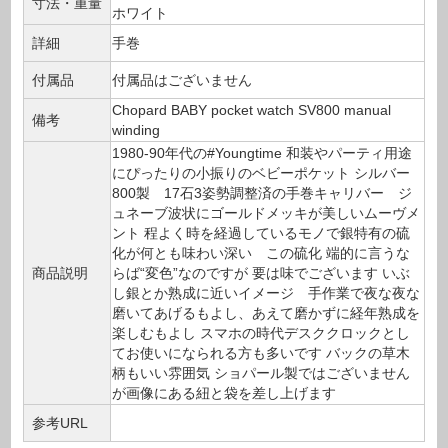
寸法・重量
ホワイト
詳細
手巻
付属品
付属品はございません
Chopard BABY pocket watch SV800 manual
備考
winding
1980-90年代の#Youngtime 和装やパーティ用途
にぴったりの小振りのベビーポケット シルバー
800製 17石3姿勢調整済の手巻キャリバー ジ
ュネーブ波状にゴールドメッキが美しいムーヴメ
ント 程よく時を経過しているモノで銀特有の硫
化が何とも味わい深い この硫化 端的に言うな
商品説明
らば“変色”なのですが 要は味でございます いぶ
し銀とか熟成に近いイメージ 手作業で夜な夜な
磨いてあげるもよし、あえて磨かずに経年熟成を
楽しむもよし スマホの時代デスククロックとし
てお使いになられる方も多いです バックの草木
柄もいい雰囲気 ショパール製ではございません
が画像にある紐と袋を差し上げます
参考URL