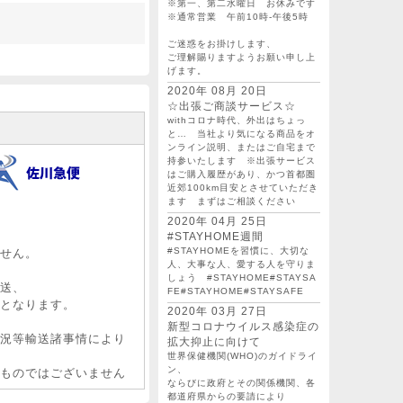
※第一、第二水曜日 お休みです
※通常営業 午前10時-午後5時
ご迷惑をお掛けします、
ご理解賜りますようお願い申し上
げます。
2020年 08月 20日
☆出張ご商談サービス☆
withコロナ時代、外出はちょっ
と… 当社より気になる商品をオ
ンライン説明、またはご自宅まで
持参いたします ※出張サービス
はご購入履歴があり、かつ首都圏
近郊100km目安とさせていただき
ます まずはご相談ください
2020年 04月 25日
#STAYHOME週間
#STAYHOMEを習慣に、大切な
せん。
人、大事な人、愛する人を守りま
しょう #STAYHOME#STAYSA
送、
FE#STAYHOME#STAYSAFE
となります。
2020年 03月 27日
新型コロナウイルス感染症の
況等輸送諸事情により
拡大抑止に向けて
世界保健機関(WHO)のガイドライ
ン、
ものではございません
ならびに政府とその関係機関、各
都道府県からの要請により