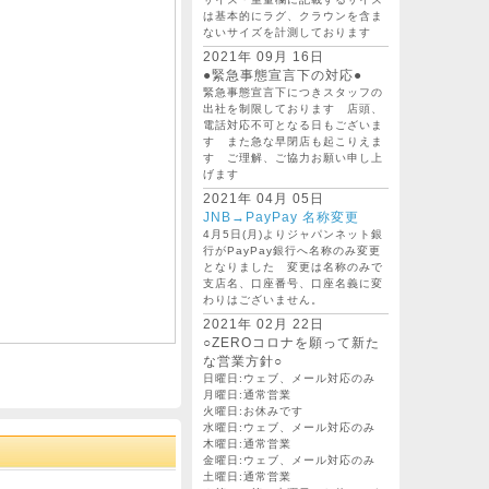
は基本的にラグ、クラウンを含ま
ないサイズを計測しております
2021年 09月 16日
●緊急事態宣言下の対応●
緊急事態宣言下につきスタッフの
出社を制限しております 店頭、
電話対応不可となる日もございま
す また急な早閉店も起こりえま
す ご理解、ご協力お願い申し上
げます
2021年 04月 05日
JNB→PayPay 名称変更
4月5日(月)よりジャパンネット銀
行がPayPay銀行へ名称のみ変更
となりました 変更は名称のみで
支店名、口座番号、口座名義に変
わりはございません。
2021年 02月 22日
○ZEROコロナを願って新た
な営業方針○
日曜日:ウェブ、メール対応のみ
月曜日:通常営業
火曜日:お休みです
水曜日:ウェブ、メール対応のみ
木曜日:通常営業
金曜日:ウェブ、メール対応のみ
土曜日:通常営業