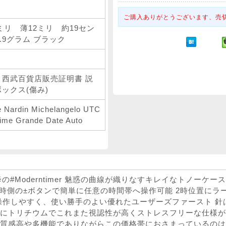
ご購入ありがとうございます、売
37ミリ 薄12ミリ 約19セン
9.9グラム ブラック
 西武百貨店販売証明書 説
ボックス(傷み)
e Nardin Michelangelo UTC
Time Grande Date Auto
降の#Moderntimer 魅惑の曲線が織りなすキレイなトノーケ
9時側の±ボタンで簡単に任意の時間帯へ操作可能 2時位置にラ
操作しやすく、使い勝手のよい優れたユーザーズファースト 針
にトリチウムでこれまた視認性が高くストレスフリーな仕様が
質感高や多機能でありながらこの価格帯におさまっているのは