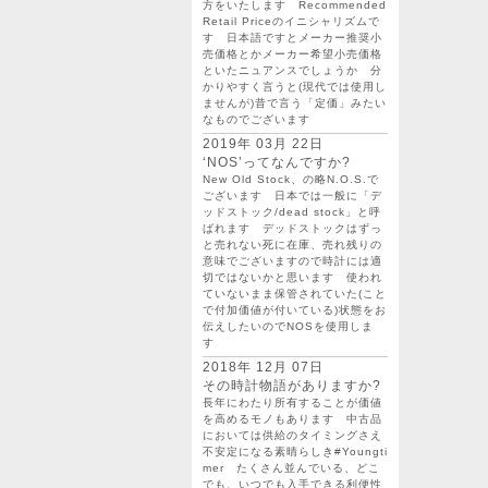
方をいたします Recommended
Retail Priceのイニシャリズムで
す 日本語ですとメーカー推奨小
売価格とかメーカー希望小売価格
といたニュアンスでしょうか 分
かりやすく言うと(現代では使用し
ませんが)昔で言う「定価」みたい
なものでございます
2019年 03月 22日
‘NOS’ってなんですか?
New Old Stock、の略N.O.S.で
ございます 日本では一般に「デ
ッドストック/dead stock」と呼
ばれます デッドストックはずっ
と売れない死に在庫、売れ残りの
意味でございますので時計には適
切ではないかと思います 使われ
ていないまま保管されていた(こと
で付加価値が付いている)状態をお
伝えしたいのでNOSを使用しま
す
2018年 12月 07日
その時計物語がありますか?
長年にわたり所有することが価値
を高めるモノもあります 中古品
においては供給のタイミングさえ
不安定になる素晴らしき#Youngti
mer たくさん並んでいる、どこ
でも、いつでも入手できる利便性