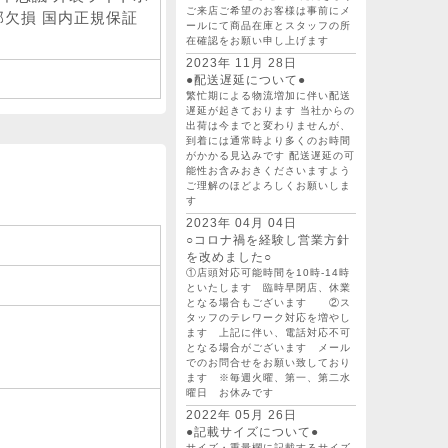
ご来店ご希望のお客様は事前にメ
欠損 国内正規保証
ールにて商品在庫とスタッフの所
在確認をお願い申し上げます
2023年 11月 28日
●配送遅延について●
繁忙期による物流増加に伴い配送
遅延が起きております 当社からの
出荷は今までと変わりませんが、
到着には通常時より多くのお時間
がかかる見込みです 配送遅延の可
能性お含みおきくださいますよう
ご理解のほどよろしくお願いしま
す
2023年 04月 04日
○コロナ禍を経験し営業方針
を改めました○
①店頭対応可能時間を10時-14時
といたします 臨時早閉店、休業
となる場合もございます ②ス
タッフのテレワーク対応を増やし
ます 上記に伴い、電話対応不可
となる場合がございます メール
でのお問合せをお願い致しており
ます ※毎週火曜、第一、第二水
曜日 お休みです
2022年 05月 26日
●記載サイズについて●
サイズ・重量欄に記載するサイズ