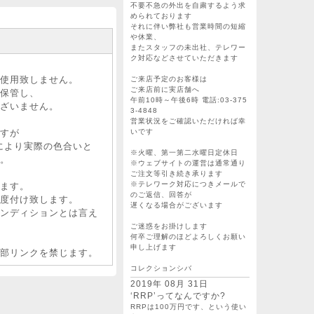
不要不急の外出を自粛するよう求
められております
それに伴い弊社も営業時間の短縮
や休業、
またスタッフの未出社、テレワー
ク対応などさせていただきます
使用致しません。
ご来店予定のお客様は
ご来店前に実店舗へ
積・保管し、
午前10時～午後6時 電話:03-375
ざいません。
3-4848
営業状況をご確認いただければ幸
いです
すが
により実際の色合いと
※火曜、第一第二水曜日定休日
。
※ウェブサイトの運営は通常通り
ご注文等引き続き承ります
※テレワーク対応につきメールで
ます。
のご返信、回答が
度付け致します。
遅くなる場合がございます
ンディションとは言え
ご迷惑をお掛けします
何卒ご理解のほどよろしくお願い
申し上げます
部リンクを禁じます。
コレクションシバ
2019年 08月 31日
‘RRP’ってなんですか?
RRPは100万円です、という使い