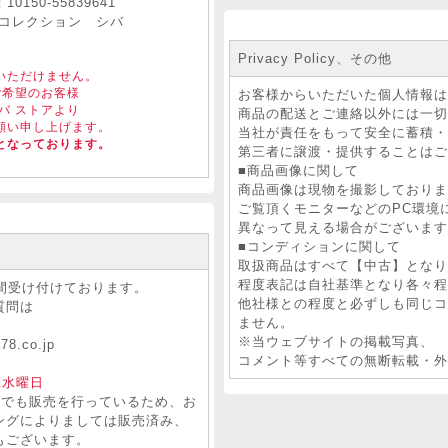
150-55839641
コレクション シバ
Privacy Policy、その他
いただけません。
ご希望のお客様
お客様からいただいた個人情報は
バ ストアより
商品の配送とご連絡以外には一切
願い申し上げます。
当社が責任をもって安全に蓄
となっております。
第三者に譲渡・提供することはご
■商品画像に関して
商品画像は現物を撮影しておりま
ご覧頂くモニターなどのPC環境
異なって見える場合がございます
■コンディションに関して
取扱商品はすべて【中古】となり
程度表記は自社基準となり各々程
間受け付けております。
他社様との程度と必ずしも同じコ
質問は
ません。
。
※当ウェブサイトの掲載写真、
78.co.jp
コメント等すべての無断転載・外
二水曜日
トでも販売を行っているため、お
ングによりましては販売済み、
もございます。