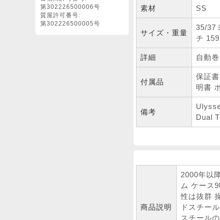
第302226500006号
素材
SS
質屋許可番号:
第302226500005号
35/
サイズ・重量
チ 15
詳細
自動巻
保証書
付属品
明書 
Ulyss
備考
Dual 
2000年以
ム ケース
性は抜群 
商品説明
ドスチール
スチールの