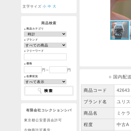
文字サイズ
小
中
大
商品検索
商品カテゴリ
ブランド
フリーワード
価格
円～
円
○ 国内配
在庫状況
商品コード
42643
ブランド名
ユリス
有限会社コレクションシバ
商品名
ミケラン
東京都公安委員会許可
程度
中古A
古物商許可番号: