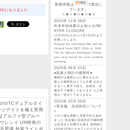
新着情報は
で配信し
ています。
切れになりました
☆★☆★☆★☆★☆
2025年 12月 06日
年末年始休業のお知らせ/WI
NTER CLOSURE
12月30日(土)から1月7日(日)まで
休業いたします。
Please be informed:We will be
closed from DEC 30th to JAN
7th for Winter Holidays.Thank
you very much for your unders
tanding.
2025年 06月 03日
●肌身と時計の親和性●
腕時計は素肌の上に乗せるもの、
肌との親和性はとても大事 お伝え
するべく素手で持ち、自然光、太
陽光下で撮影しております 人工照
明は一切当てておりません
2024年 03月 09日
ースのUTCデュアルタイ
○実店舗、店頭対応について
ージデイトを備え実用
○
はアルファ型ブルー
コロナ禍を経験し営業方針を改め
ました 実店舗の店頭対応可能時間
ウレシイ UN特有の
は定休日と日曜日を除き 原則的に
不思議 外装ライトポ
10AM-2PMとさせていただきます