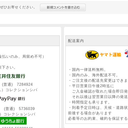
ぜひお寄せください。
配送案内
、
金払いのみ、局留め不可）
担下さい。
・国内一律送料無料。
・国内のみ、海外配送不可。
・ご注文後の配送先変更はできま
普通) 7284924
・平日営業日午後2時迄に
）コレクションシバ
ご入金確認が取れた場合即日発
それ以後は翌営業日以降の発送
・時間指定も承ります。
・到着予定日時は、天候・道路状
普通) 5736039
前後する場合があります
）コレクションシバ
必着等のお約束、確約を保証する