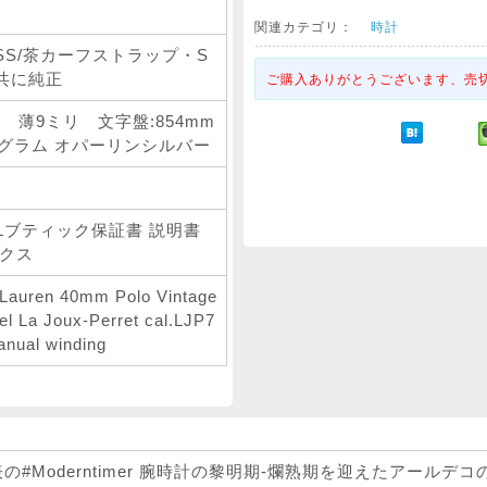
関連カテゴリ：
時計
d SS/茶カーフストラップ・S
共に純正
ご購入ありがとうございます、売
リ 薄9ミリ 文字盤:854mm
2.3グラム オパーリンシルバー
Lブティック保証書 説明書
クス
 Lauren 40mm Polo Vintage
el La Joux-Perret cal.LJP7
nual winding
表の#Moderntimer 腕時計の黎明期-爛熟期を迎えたアール