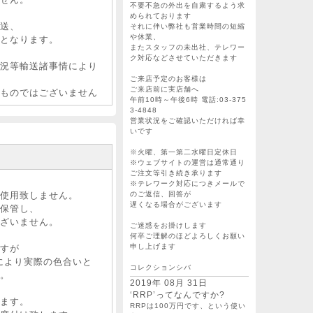
不要不急の外出を自粛するよう求
められております
送、
それに伴い弊社も営業時間の短縮
や休業、
となります。
またスタッフの未出社、テレワー
ク対応などさせていただきます
況等輸送諸事情により
ご来店予定のお客様は
ご来店前に実店舗へ
ものではございません
午前10時～午後6時 電話:03-375
3-4848
営業状況をご確認いただければ幸
いです
※火曜、第一第二水曜日定休日
※ウェブサイトの運営は通常通り
ご注文等引き続き承ります
※テレワーク対応につきメールで
のご返信、回答が
使用致しません。
遅くなる場合がございます
積・保管し、
ざいません。
ご迷惑をお掛けします
何卒ご理解のほどよろしくお願い
申し上げます
すが
により実際の色合いと
コレクションシバ
。
2019年 08月 31日
‘RRP’ってなんですか?
ます。
RRPは100万円です、という使い