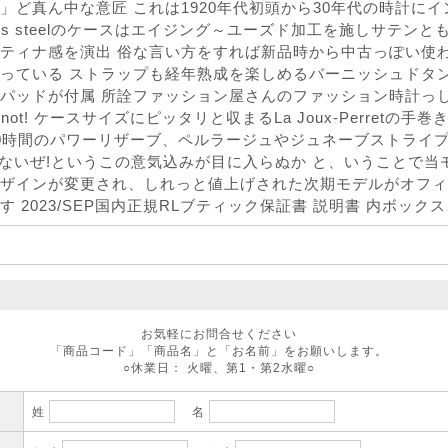
」ど真ん中な意匠 これは1920年代初頭から30年代の時計に
nless steelのケースはエイジング～ユーズド加工を施しサテ
ティナ感を演出 俗な言い方をすれば新品時から中古っぽい使
っている ストラップも経年熟成を楽しめるバーニッシュドタ
パッドが付属 所詮ファッション屋さんのファッション時計っ
s not! ケースサイズにピッタリと収まるLa Joux-Perretの手巻きCal
0時間のパワーリザーブ、ペルラージュやジュネーブストライプ仕
taじゃないぜ!というこの意気込みが目に入らぬか と、いうことで
ザインが変更され、しれっと値上げされた次期モデルがオフィ
す 2023/SEP国内正規RLブティック保証書 説明書 内ボックス
お気軽にお問合せください
「商品コード」「商品名」と「お名前」をお願いします。
○休業日： 火曜、第1・第2水曜○
姓
名