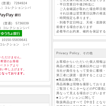
普通) 7284924
・平日営業日午後2時迄に
）コレクションシバ
ご入金確認が取れた場合即日発
それ以後は翌営業日以降の発送
・時間指定も承ります。
・到着予定日時は、天候・道路状
普通) 5736039
前後する場合があります
）コレクションシバ
必着等のお約束、確約を保証する
150-55839641
コレクション シバ
Privacy Policy、その他
いただけません。
ご希望のお客様
お客様からいただいた個人情報は
バ ストアより
商品の配送とご連絡以外には一切
願い申し上げます。
当社が責任をもって安全に蓄
となっております。
第三者に譲渡・提供することはご
■商品画像に関して
商品画像は現物を撮影しておりま
ご覧頂くモニターなどのPC環境
異なって見える場合がございます
■コンディションに関して
取扱商品はすべて【中古】となり