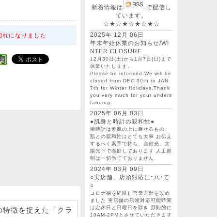
新着情報は
で配信し
ています。
☆★☆★☆★☆★☆
2025年 12月 06日
切れになりました
年末年始休業のお知らせ/WI
NTER CLOSURE
12月30日(土)から1月7日(日)まで
休業いたします。
Please be informed:We will be
closed from DEC 30th to JAN
7th for Winter Holidays.Thank
you very much for your unders
tanding.
2025年 06月 03日
●肌身と時計の親和性●
腕時計は素肌の上に乗せるもの、
肌との親和性はとても大事 お伝え
するべく素手で持ち、自然光、太
陽光下で撮影しております 人工照
明は一切当てておりません
2024年 03月 09日
○実店舗、店頭対応について
○
コロナ禍を経験し営業方針を改め
ました 実店舗の店頭対応可能時間
は定休日と日曜日を除き 原則的に
デコの特徴を捉えた「クラ
10AM-2PMとさせていただきます