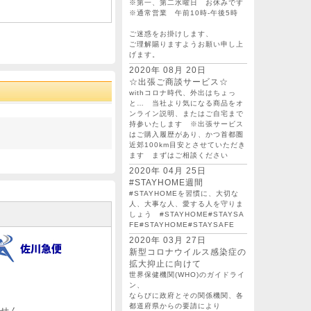
※第一、第二水曜日 お休みです
※通常営業 午前10時-午後5時
ご迷惑をお掛けします、
ご理解賜りますようお願い申し上
げます。
2020年 08月 20日
☆出張ご商談サービス☆
withコロナ時代、外出はちょっ
と… 当社より気になる商品をオ
ンライン説明、またはご自宅まで
持参いたします ※出張サービス
はご購入履歴があり、かつ首都圏
近郊100km目安とさせていただき
ます まずはご相談ください
2020年 04月 25日
#STAYHOME週間
#STAYHOMEを習慣に、大切な
人、大事な人、愛する人を守りま
しょう #STAYHOME#STAYSA
FE#STAYHOME#STAYSAFE
2020年 03月 27日
新型コロナウイルス感染症の
拡大抑止に向けて
世界保健機関(WHO)のガイドライ
ン、
ならびに政府とその関係機関、各
都道府県からの要請により
せん。