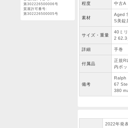
程度
中古A
第302226500006号
質屋許可番号:
第302226500005号
Age
素材
S美錠
40ミ
サイズ・重量
2 6
詳細
手巻
正規R
付属品
内ボッ
Ralph
備考
67 Ste
380 ma
2022年発