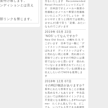
度付け致します。
方をいたします Recommended
Retail Priceのイニシャリズムで
ンディションとは言え
す 日本語ですとメーカー推奨小
売価格とかメーカー希望小売価格
といたニュアンスでしょうか 分
部リンクを禁じます。
かりやすく言うと(現代では使用し
ませんが)昔で言う「定価」みたい
なものでございます
2019年 03月 22日
‘NOS’ってなんですか?
New Old Stock、の略N.O.S.で
ございます 日本では一般に「デ
ッドストック/dead stock」と呼
ばれます デッドストックはずっ
と売れない死に在庫、売れ残りの
意味でございますので時計には適
切ではないかと思います 使われ
ていないまま保管されていた(こと
で付加価値が付いている)状態をお
伝えしたいのでNOSを使用しま
す
2018年 12月 07日
その時計物語がありますか?
長年にわたり所有することが価値
を高めるモノもあります 中古品
においては供給のタイミングさえ
不安定になる素晴らしき#Youngti
mer たくさん並んでいる、どこ
でも、いつでも入手できる利便性