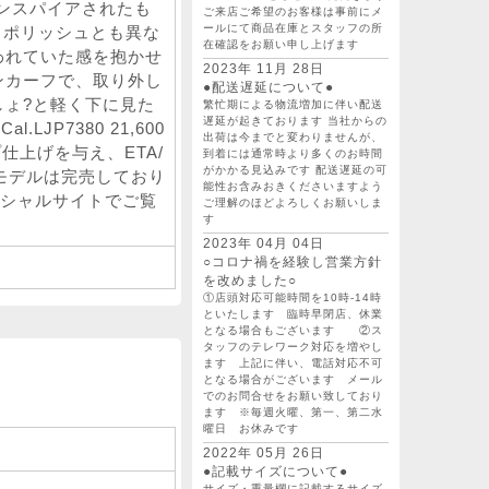
インスパイアされたも
ご来店ご希望のお客様は事前にメ
ールにて商品在庫とスタッフの所
ンともポリッシュとも異な
在確認をお願い申し上げます
われていた感を抱かせ
2023年 11月 28日
ンカーフで、取り外し
●配送遅延について●
しょ?と軽く下に見た
繁忙期による物流増加に伴い配送
遅延が起きております 当社からの
.LJP7380 21,600
出荷は今までと変わりませんが、
上げを与え、ETA/
到着には通常時より多くのお時間
がかかる見込みです 配送遅延の可
当モデルは完売しており
能性お含みおきくださいますよう
シャルサイトでご覧
ご理解のほどよろしくお願いしま
す
2023年 04月 04日
○コロナ禍を経験し営業方針
を改めました○
①店頭対応可能時間を10時-14時
といたします 臨時早閉店、休業
となる場合もございます ②ス
タッフのテレワーク対応を増やし
ます 上記に伴い、電話対応不可
となる場合がございます メール
でのお問合せをお願い致しており
ます ※毎週火曜、第一、第二水
曜日 お休みです
2022年 05月 26日
●記載サイズについて●
サイズ・重量欄に記載するサイズ