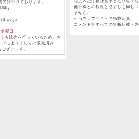
程度表記は自社基準となり各々程
間受け付けております。
他社様との程度と必ずしも同じコ
質問は
ません。
。
※当ウェブサイトの掲載写真、
78.co.jp
コメント等すべての無断転載・外
二水曜日
トでも販売を行っているため、お
ングによりましては販売済み、
もございます。