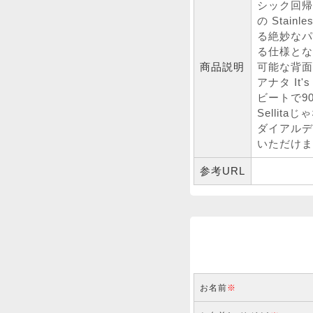
シック回帰
の Stai
る絶妙なパ
る仕様とな
商品説明
可能な背面
アナタ It'
ビートで9
Selli
ダイアルデ
いただけま
参考URL
お名前
※