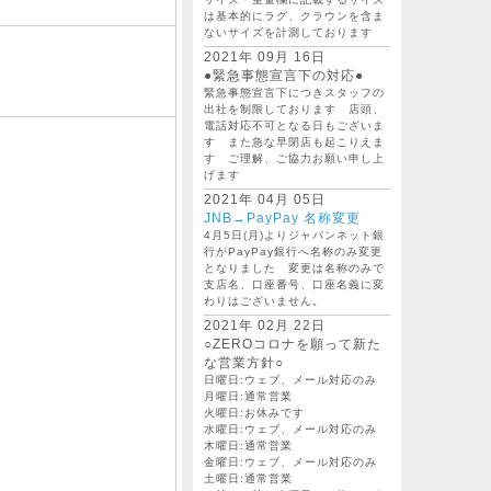
は基本的にラグ、クラウンを含ま
ないサイズを計測しております
2021年 09月 16日
●緊急事態宣言下の対応●
緊急事態宣言下につきスタッフの
出社を制限しております 店頭、
電話対応不可となる日もございま
す また急な早閉店も起こりえま
す ご理解、ご協力お願い申し上
げます
2021年 04月 05日
JNB→PayPay 名称変更
4月5日(月)よりジャパンネット銀
行がPayPay銀行へ名称のみ変更
となりました 変更は名称のみで
支店名、口座番号、口座名義に変
わりはございません。
2021年 02月 22日
○ZEROコロナを願って新た
な営業方針○
日曜日:ウェブ、メール対応のみ
月曜日:通常営業
火曜日:お休みです
水曜日:ウェブ、メール対応のみ
木曜日:通常営業
金曜日:ウェブ、メール対応のみ
土曜日:通常営業