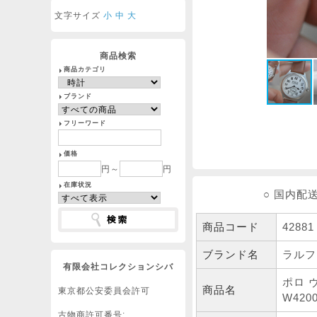
文字サイズ
小
中
大
商品検索
商品カテゴリ
ブランド
フリーワード
価格
円～
円
在庫状況
○ 国内配
商品コード
42881
ブランド名
ラルフ
有限会社コレクションシバ
ポロ ヴ
商品名
東京都公安委員会許可
W4200
古物商許可番号: