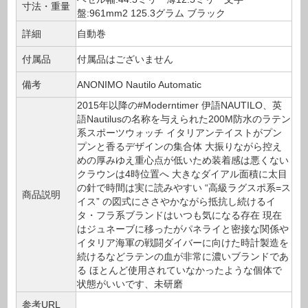
寸法・重量
盤:961mm2 125.3グラム ブラック
詳細
自動巻
付属品
付属品はございません
備考
ANONIMO Nautilo Automatic
2015年以降の#Moderntimer 伊語NAUTILO、英
語Nautilusの名称を与えられた200M防水のラテン
系スポーツウォッチ イタリアンテイストがプン
プンと香るデザインの集合体 大振りながら控え
めの厚みゆえ重心点が低いため装着感は悪くない
クラウンは4時位置へ 大きなダイアル面積に太目
の針で時間は実に読みやすい “高級ラグスポ系=ス
商品説明
イス” の図式にささやかながら抵抗し続けるイ
タ・フラ系ブランドはいつも気になる存在 現在
はジュネーブに移ったがパネライと密接な関係や
イタリア海軍の戦闘ダイバーに向けた時計製造を
続けるなどラテンの血が非常に濃いブランドであ
る ほとんど使用されていなかったような個体で
状態がいいです、未研磨
参考URL