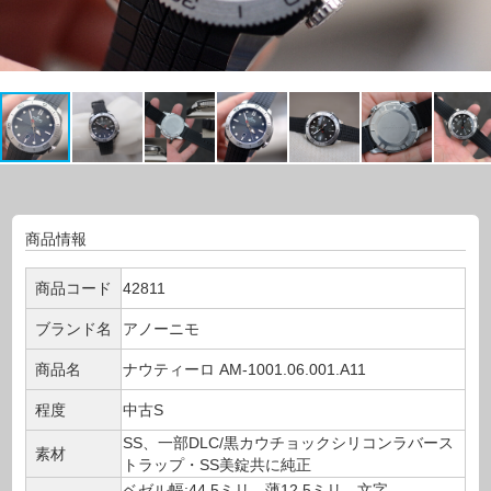
商品情報
商品コード
42811
ブランド名
アノーニモ
商品名
ナウティーロ AM-1001.06.001.A11
程度
中古S
SS、一部DLC/黒カウチョックシリコンラバース
素材
トラップ・SS美錠共に純正
ベゼル幅:44.5ミリ 薄12.5ミリ 文字